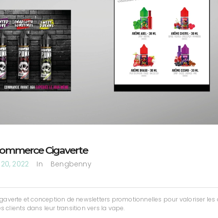
ommerce Cigaverte
20, 2022
In
Bengbenny
verte et conception de newsletters promotionnelles pour valoriser les o
clients dans leur transition vers la vape.