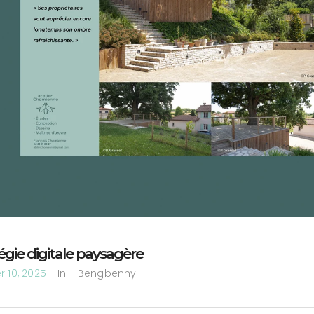
égie digitale paysagère
r 10, 2025
In
Bengbenny