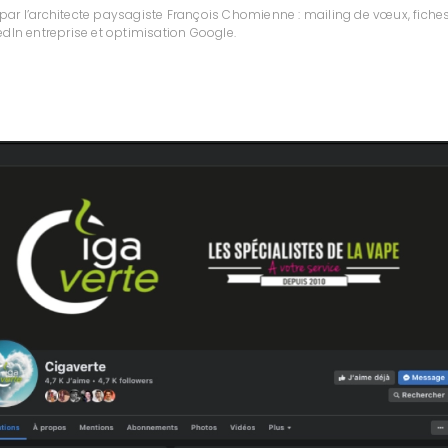
ar l’architecte paysagiste François Chomienne : mailing de vœux, fiches
edIn entreprise et optimisation Google.