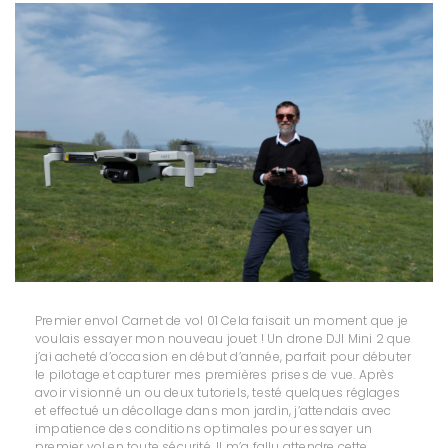
Premier envol Carnet de vol 01 Cela faisait un moment que je
voulais essayer mon nouveau jouet ! Un drone DJI Mini 2 que
j’ai acheté d’occasion en début d’année, parfait pour débuter
le pilotage et capturer mes premières prises de vue. Après
avoir visionné un ou deux tutoriels, testé quelques réglages
et effectué un décollage dans mon jardin, j’attendais avec
impatience des conditions optimales pour essayer un
premier vol en toute sécurité. Il m’a fallu attendre cette