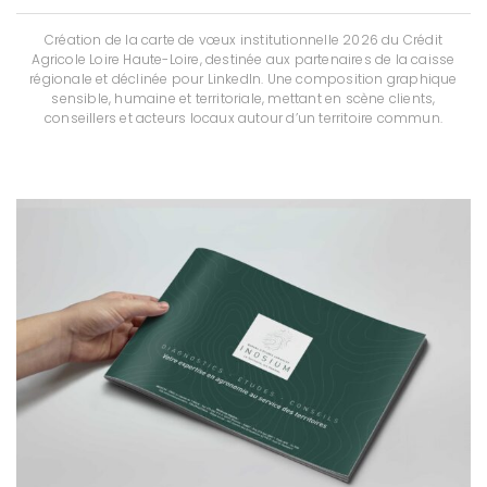
Création de la carte de vœux institutionnelle 2026 du Crédit
Agricole Loire Haute-Loire, destinée aux partenaires de la caisse
régionale et déclinée pour LinkedIn. Une composition graphique
sensible, humaine et territoriale, mettant en scène clients,
conseillers et acteurs locaux autour d’un territoire commun.