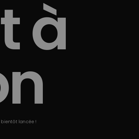
t à
on
bientôt lancée !