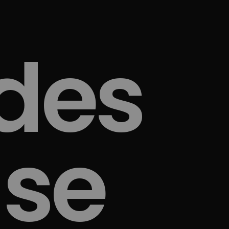
des
 se