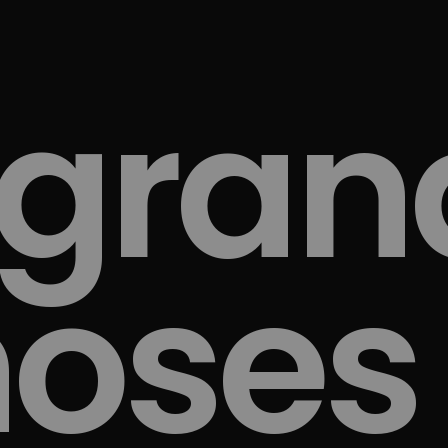
 gran
oses