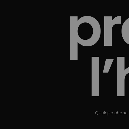
pr
l
Quelque chose d