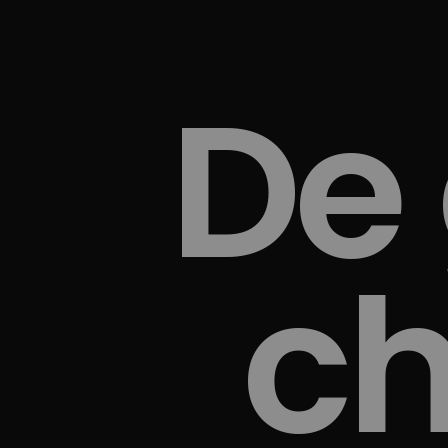
De
ch